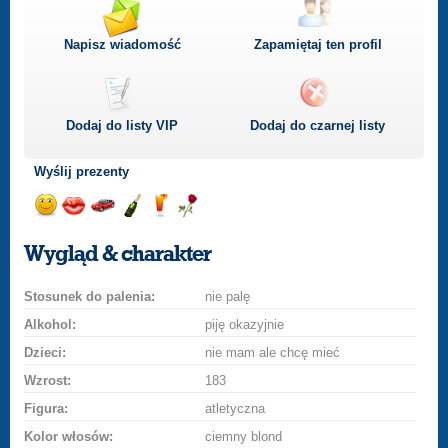
Napisz wiadomość
Zapamiętaj ten profil
Dodaj do listy
VIP
Dodaj do czarnej listy
Wyślij prezenty
Wyślij
Wyślij
Przejażdżka
Wyślij
Wyślij
Wyślij
uśmiech
buziaka
samochodem
szampana
drinka
różę
Wygląd & charakter
Stosunek do palenia:
nie palę
Alkohol:
piję okazyjnie
Dzieci:
nie mam ale chcę mieć
Wzrost:
183
Figura:
atletyczna
Kolor włosów:
ciemny blond