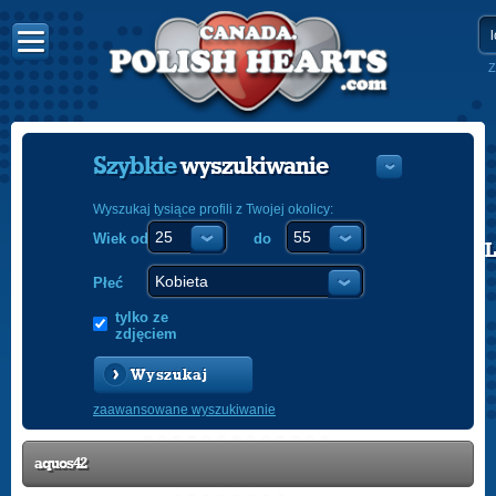
Z
Szybkie
wyszukiwanie
Wyszukaj tysiące profili z Twojej okolicy:
Wiek od
do
POLISH
ENGLISH
Płeć
tylko ze
zdjęciem
Wyszukaj
zaawansowane wyszukiwanie
aquos42