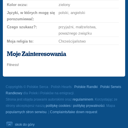
Kolor oczu:
zielony
Języki, w których mogę się
polski, angielski
porozumiewać:
Czego szukasz?:
przyjaźni, małżeństwa,
poważnego związku
Moja religia to:
Chrześcijaństwo
Moje Zainteresowania
Fitness!
Copyrights © Polskie Serca : Polish Hearts :
Polskie Randki
:
Polski Serwis
Randkowy
dla Polek i Polaków na emigracji.
Strona jest objęta prawami autorskimi oraz
regulaminem
. Korzystając ze
strony akceptujesz naszą
politykę cookies
i
politykę prywatności
. Mapa
popularnych stron serwisu
. |
Complaints/take down request
skok do góry