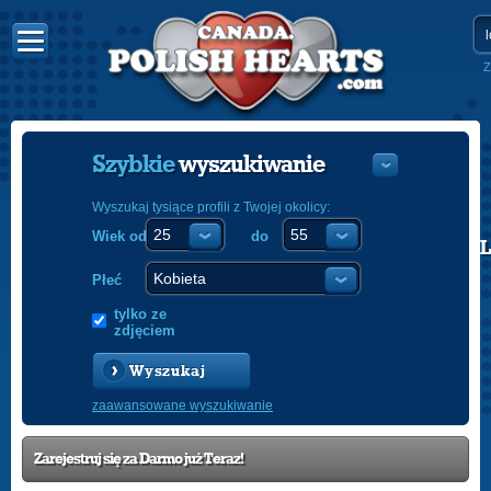
Z
Szybkie
wyszukiwanie
Wyszukaj tysiące profili z Twojej okolicy:
Wiek od
do
POLISH
ENGLISH
Płeć
tylko ze
zdjęciem
Wyszukaj
zaawansowane wyszukiwanie
Zarejestruj się za Darmo już Teraz!