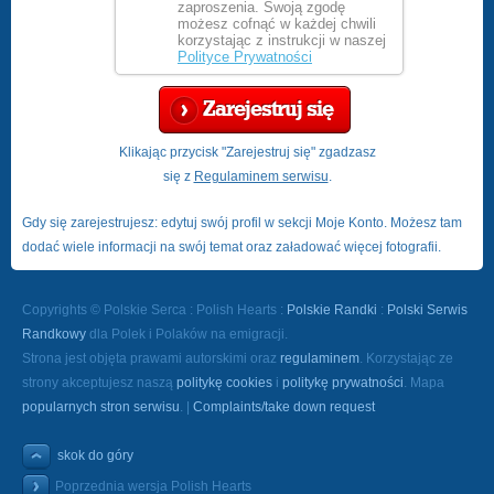
zaproszenia. Swoją zgodę
możesz cofnąć w każdej chwili
korzystając z instrukcji w naszej
Polityce Prywatności
Zarejestruj się
Klikając przycisk "Zarejestruj się" zgadzasz
się z
Regulaminem serwisu
.
Gdy się zarejestrujesz: edytuj swój profil w sekcji Moje Konto. Możesz tam
dodać wiele informacji na swój temat oraz załadować więcej fotografii.
Copyrights © Polskie Serca : Polish Hearts :
Polskie Randki
:
Polski Serwis
Randkowy
dla Polek i Polaków na emigracji.
Strona jest objęta prawami autorskimi oraz
regulaminem
. Korzystając ze
strony akceptujesz naszą
politykę cookies
i
politykę prywatności
. Mapa
popularnych stron serwisu
. |
Complaints/take down request
skok do góry
Poprzednia wersja Polish Hearts