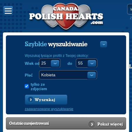
Z
Szybkie
wyszukiwanie
Wyszukaj tysiące profili z Twojej okolicy:
Wiek od
do
POLISH
ENGLISH
Płeć
tylko ze
zdjęciem
Wyszukaj
zaawansowane wyszukiwanie
Ostatnio
zarejestrowani
Pokaż więcej