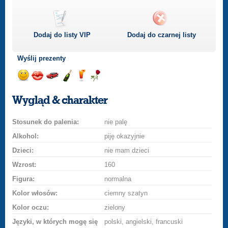
Dodaj do listy
VIP
Dodaj do czarnej listy
Wyślij prezenty
Wyślij
Wyślij
Przejażdżka
Wyślij
Wyślij
Wyślij
uśmiech
buziaka
samochodem
szampana
drinka
różę
Wygląd & charakter
Stosunek do palenia:
nie palę
Alkohol:
piję okazyjnie
Dzieci:
nie mam dzieci
Wzrost:
160
Figura:
normalna
Kolor włosów:
ciemny szatyn
Kolor oczu:
zielony
Języki, w których mogę się
polski, angielski, francuski