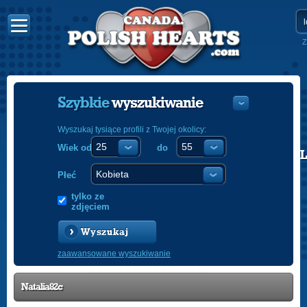
Z
Szybkie
wyszukiwanie
Wyszukaj tysiące profili z Twojej okolicy:
Wiek od
do
POLISH
ENGLISH
Płeć
tylko ze
zdjęciem
Wyszukaj
zaawansowane wyszukiwanie
Natalia82c