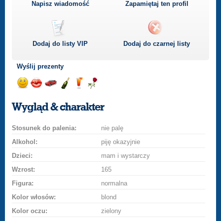
Napisz wiadomość
Zapamiętaj ten profil
Dodaj do listy
VIP
Dodaj do czarnej listy
Wyślij prezenty
Wyślij
Wyślij
Przejażdżka
Wyślij
Wyślij
Wyślij
uśmiech
buziaka
samochodem
szampana
drinka
różę
Wygląd & charakter
Stosunek do palenia:
nie palę
Alkohol:
piję okazyjnie
Dzieci:
mam i wystarczy
Wzrost:
165
Figura:
normalna
Kolor włosów:
blond
Kolor oczu:
zielony