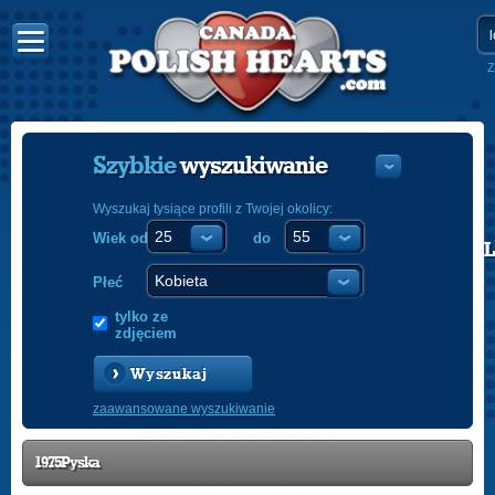
Z
Szybkie
wyszukiwanie
Wyszukaj tysiące profili z Twojej okolicy:
Wiek od
do
POLISH
ENGLISH
Płeć
tylko ze
zdjęciem
Wyszukaj
zaawansowane wyszukiwanie
1975Pyska