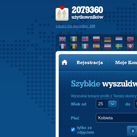
2079360
użytkowników
zobacz kto jest online:
150
Rejestracja
Moje Kon
Szybkie
wyszuki
Wyszukaj tysiące profili z Twojej okolicy
Wiek od
do
Płeć
tylko ze
zdjęciem