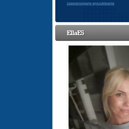
zaawansowane wyszukiwanie
EllaE5