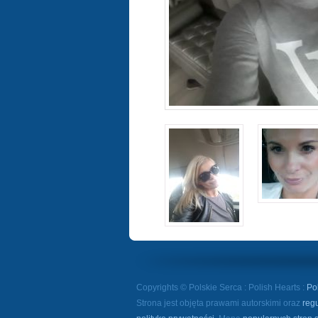
Copyrights © Polskie Serca : Polish Hearts :
Po
Strona jest objęta prawami autorskimi oraz
reg