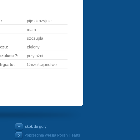
ę
:
piję okazyjnie
mam
szczupła
czu:
zielony
szukasz?:
przyjaźni
ligia to:
Chrześcijaństwo
skok do góry
Poprzednia wersja Polish Hearts