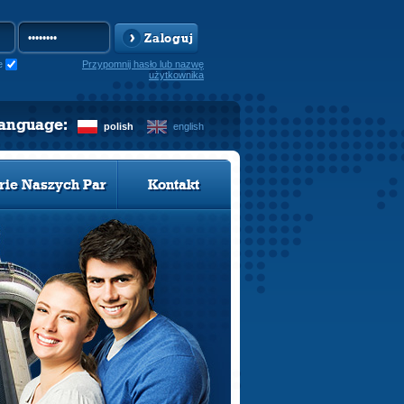
Zaloguj
e
Przypomnij hasło lub nazwę
użytkownika
language:
polish
english
rie Naszych Par
Kontakt