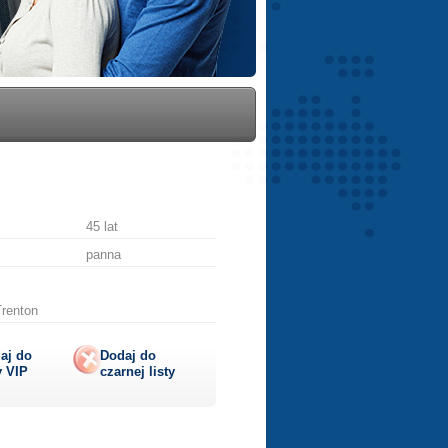
45 lat
panna
Trenton
aj do
Dodaj do
y
VIP
czarnej listy
lij