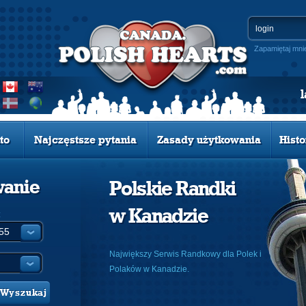
Zapamiętaj mni
to
Najczęstsze pytania
Zasady użytkowania
Histo
wanie
Polskie Randki
w Kanadzie
:
Największy Serwis Randkowy dla Polek i
Polaków w Kanadzie.
Wyszukaj