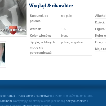
uśmiech
buziaka
samochodem
szampana
drinka
róż
Wygląd & charakter
Stosunek do
nie palę
Alkohol
palenia:
Dzieci:
Wzrost:
165
Figura:
Kolor włosów:
blond
Kolor o
Języki, w których
polski, angielski
Czego 
mogę się
Moja re
porozumiewać:
lskie Randki
:
Polski Serwis Randkowy
dla Polek i Polaków na emigracji.
ulaminem
. Korzystając ze strony akceptujesz naszą
politykę cookies
i