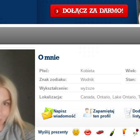
DOŁĄCZ ZA DARMO!
O mnie
Płeć:
Kobieta
Wiek:
Znak zodiaku:
Wodnik
Stan:
Wykształcenie:
wyższe
Lokalizacja:
Canada, Ontario, Lake Ontario, 
Napisz
Zapamiętaj
Dod
wiadomość
ten profil
list
Wyślij prezenty
Wyślij
Wyślij
Przejażdżka
Wyślij
Wyślij
Wyś