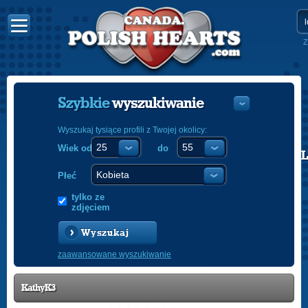
Z
Szybkie
wyszukiwanie
Wyszukaj tysiące profili z Twojej okolicy:
Wiek od
do
POLISH
ENGLISH
Płeć
tylko ze
zdjęciem
Wyszukaj
zaawansowane wyszukiwanie
KathyK3