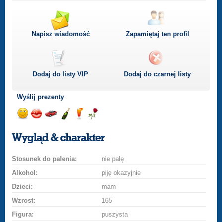
Napisz wiadomość
Zapamiętaj ten profil
Dodaj do listy
VIP
Dodaj do czarnej listy
Wyślij prezenty
Wyślij
Wyślij
Przejażdżka
Wyślij
Wyślij
Wyślij
uśmiech
buziaka
samochodem
szampana
drinka
różę
Wygląd & charakter
Stosunek do palenia:
nie palę
Alkohol:
piję okazyjnie
Dzieci:
mam
Wzrost:
165
Figura:
puszysta