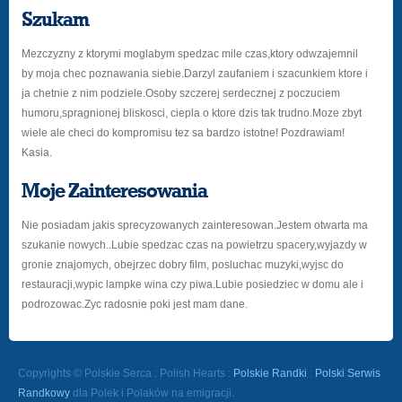
Szukam
Mezczyzny z ktorymi moglabym spedzac mile czas,ktory odwzajemnil
by moja chec poznawania siebie.Darzyl zaufaniem i szacunkiem ktore i
ja chetnie z nim podziele.Osoby szczerej serdecznej z poczuciem
humoru,spragnionej bliskosci, ciepla o ktore dzis tak trudno.Moze zbyt
wiele ale checi do kompromisu tez sa bardzo istotne! Pozdrawiam!
Kasia.
Moje Zainteresowania
Nie posiadam jakis sprecyzowanych zainteresowan.Jestem otwarta ma
szukanie nowych..Lubie spedzac czas na powietrzu spacery,wyjazdy w
gronie znajomych, obejrzec dobry film, posluchac muzyki,wyjsc do
restauracji,wypic lampke wina czy piwa.Lubie posiedziec w domu ale i
podrozowac.Zyc radosnie poki jest mam dane.
Copyrights © Polskie Serca : Polish Hearts :
Polskie Randki
:
Polski Serwis
Randkowy
dla Polek i Polaków na emigracji.