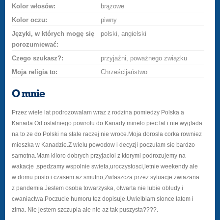
Kolor włosów:
brązowe
Kolor oczu:
piwny
Języki, w których mogę się
polski, angielski
porozumiewać:
Czego szukasz?:
przyjaźni, poważnego związku
Moja religia to:
Chrześcijaństwo
O mnie
Przez wiele lat podrozowalam wraz z rodzina pomiedzy Polska a
Kanada.Od ostatniego powrotu do Kanady minelo piec lat i nie wyglada
na to ze do Polski na stale raczej nie wroce.Moja dorosla corka rowniez
mieszka w Kanadzie.Z wielu powodow i decyzji poczulam sie bardzo
samotna.Mam kiloro dobrych przyjaciol z ktorymi podrozujemy na
wakacje ,spedzamy wspolnie swieta,uroczystosci,letnie weekendy ale
w domu pusto i czasem az smutno,Zwlaszcza przez sytuacje zwiazana
z pandemia.Jestem osoba towarzyska, otwarta nie lubie obludy i
cwaniactwa.Poczucie humoru tez dopisuje.Uwielbiam slonce latem i
zima. Nie jestem szczupla ale nie az tak puszysta????.