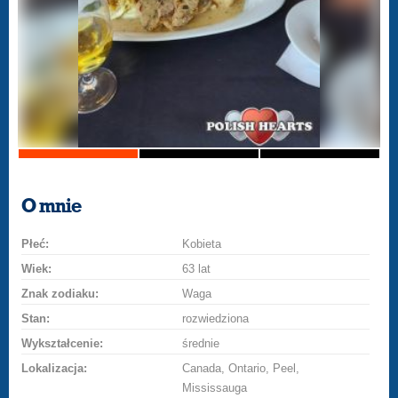
O mnie
Płeć:
Kobieta
Wiek:
63 lat
Znak zodiaku:
Waga
Stan:
rozwiedziona
Wykształcenie:
średnie
Lokalizacja:
Canada, Ontario, Peel,
Mississauga