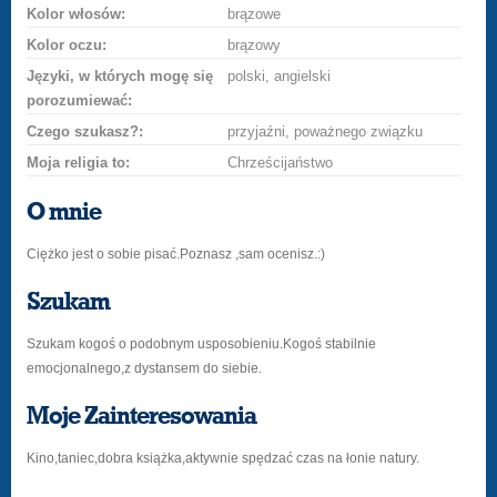
Kolor włosów:
brązowe
Kolor oczu:
brązowy
Języki, w których mogę się
polski, angielski
porozumiewać:
Czego szukasz?:
przyjaźni, poważnego związku
Moja religia to:
Chrześcijaństwo
O mnie
Ciężko jest o sobie pisać.Poznasz ,sam ocenisz.:)
Szukam
Szukam kogoś o podobnym usposobieniu.Kogoś stabilnie
emocjonalnego,z dystansem do siebie.
Moje Zainteresowania
Kino,taniec,dobra książka,aktywnie spędzać czas na łonie natury.