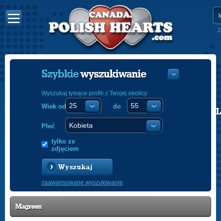
Z
Szybkie
wyszukiwanie
Wyszukaj tysiące profili z Twojej okolicy:
Wiek od
do
POLISH
ENGLISH
Płeć
tylko ze
zdjęciem
Wyszukaj
zaawansowane wyszukiwanie
Magreen