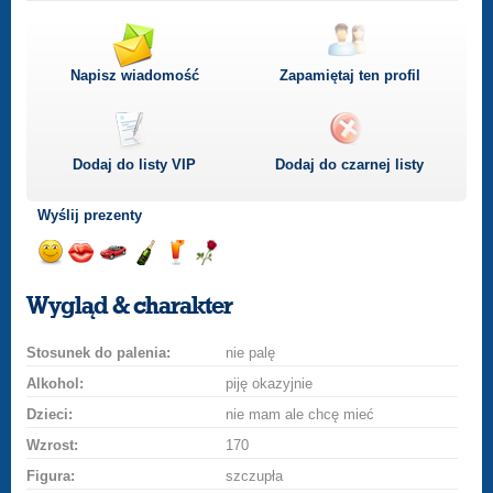
Napisz wiadomość
Zapamiętaj ten profil
Dodaj do listy
VIP
Dodaj do czarnej listy
Wyślij prezenty
Wyślij
Wyślij
Przejażdżka
Wyślij
Wyślij
Wyślij
uśmiech
buziaka
samochodem
szampana
drinka
różę
Wygląd & charakter
Stosunek do palenia:
nie palę
Alkohol:
piję okazyjnie
Dzieci:
nie mam ale chcę mieć
Wzrost:
170
Figura:
szczupła