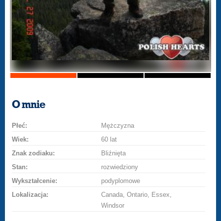
O mnie
Płeć:
Mężczyzna
Wiek:
60 lat
Znak zodiaku:
Bliźnięta
Stan:
rozwiedziony
Wykształcenie:
podyplomowe
Lokalizacja:
Canada, Ontario, Essex,
Windsor