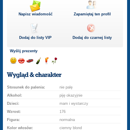
Napisz wiadomość
Zapamiętaj ten profil
Dodaj do listy
VIP
Dodaj do czarnej listy
Wyślij prezenty
Wyślij
Wyślij
Przejażdżka
Wyślij
Wyślij
Wyślij
uśmiech
buziaka
samochodem
szampana
drinka
różę
Wygląd & charakter
Stosunek do palenia:
nie palę
Alkohol:
piję okazyjnie
Dzieci:
mam i wystarczy
Wzrost:
176
Figura:
normalna
Kolor włosów:
ciemny blond