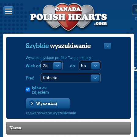
Z
Szybkie
wyszukiwanie
Wyszukaj tysiące profili z Twojej okolicy:
Wiek od
do
POLISH
ENGLISH
Płeć
tylko ze
zdjęciem
Wyszukaj
zaawansowane wyszukiwanie
Naxen