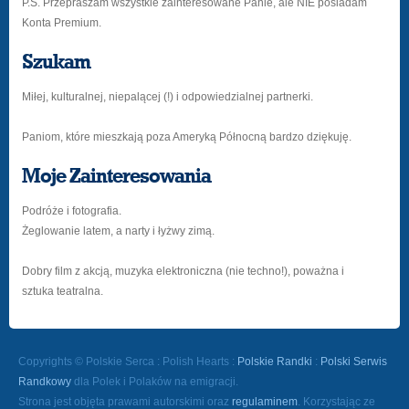
P.S. Przepraszam wszystkie zainteresowane Panie, ale NIE posiadam
Konta Premium.
Szukam
Miłej, kulturalnej, niepalącej (!) i odpowiedzialnej partnerki.
Paniom, które mieszkają poza Ameryką Północną bardzo dziękuję.
Moje Zainteresowania
Podróże i fotografia.
Żeglowanie latem, a narty i łyżwy zimą.
Dobry film z akcją, muzyka elektroniczna (nie techno!), poważna i
sztuka teatralna.
Copyrights © Polskie Serca : Polish Hearts :
Polskie Randki
:
Polski Serwis
Randkowy
dla Polek i Polaków na emigracji.
Strona jest objęta prawami autorskimi oraz
regulaminem
. Korzystając ze