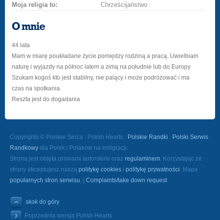
Moja religia to:
Chrześcijaństwo
O mnie
44 lata
Mam w miarę poukładane życie pomiędzy rodziną a pracą. Uwielbiam
naturę i wyjazdy na północ latem a zimą na południe lub do Europy
Szukam kogoś kto jest stabilny, nie palący i może podróżować i ma
czas na spotkania.
Reszta jest do dogadania
Copyrights © Polskie Serca : Polish Hearts :
Polskie Randki
:
Polski Serwis
Randkowy
dla Polek i Polaków na emigracji.
Strona jest objęta prawami autorskimi oraz
regulaminem
. Korzystając ze
strony akceptujesz naszą
politykę cookies
i
politykę prywatności
. Mapa
popularnych stron serwisu
. |
Complaints/take down request
skok do góry
Poprzednia wersja Polish Hearts