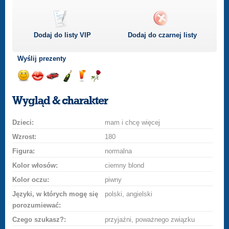
Dodaj do listy
VIP
Dodaj do czarnej listy
Wyślij prezenty
Wyślij
Wyślij
Przejażdżka
Wyślij
Wyślij
Wyślij
uśmiech
buziaka
samochodem
szampana
drinka
różę
Wygląd & charakter
Dzieci:
mam i chcę więcej
Wzrost:
180
Figura:
normalna
Kolor włosów:
ciemny blond
Kolor oczu:
piwny
Języki, w których mogę się
polski, angielski
porozumiewać:
Czego szukasz?:
przyjaźni, poważnego związku