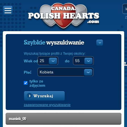
Z
Szybkie
wyszukiwanie
Wyszukaj tysiące profili z Twojej okolicy:
Wiek od
do
POLISH
ENGLISH
Płeć
tylko ze
zdjęciem
Wyszukaj
zaawansowane wyszukiwanie
maniek_00