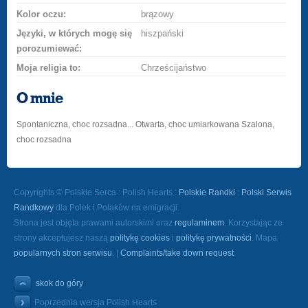
Kolor oczu:
brązowy
Języki, w których mogę się
hiszpański
porozumiewać:
Moja religia to:
Chrześcijaństwo
O mnie
Spontaniczna, choc rozsadna... Otwarta, choc umiarkowana Szalona,
choc rozsadna
Copyrights © Polskie Serca : Polish Hearts :
Polskie Randki
:
Polski Serwis
Randkowy
dla Polek i Polaków na emigracji.
Strona jest objęta prawami autorskimi oraz
regulaminem
. Korzystając ze
strony akceptujesz naszą
politykę cookies
i
politykę prywatności
. Mapa
popularnych stron serwisu
. |
Complaints/take down request
skok do góry
Poprzednia wersja Polish Hearts