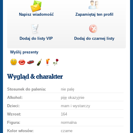
Napisz wiadomość
Zapamiętaj ten profil
Dodaj do listy
VIP
Dodaj do czarnej listy
Wyślij prezenty
Wyślij
Wyślij
Przejażdżka
Wyślij
Wyślij
Wyślij
uśmiech
buziaka
samochodem
szampana
drinka
różę
Wygląd & charakter
Stosunek do palenia:
nie palę
Alkohol:
piję okazyjnie
Dzieci:
mam i wystarczy
Wzrost:
164
Figura:
normalna
Kolor włosów:
czarne