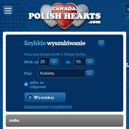
Z
Szybkie
wyszukiwanie
Wyszukaj tysiące profili z Twojej okolicy:
Wiek od
do
POLISH
ENGLISH
Płeć
tylko ze
zdjęciem
Wyszukaj
zaawansowane wyszukiwanie
zzulka