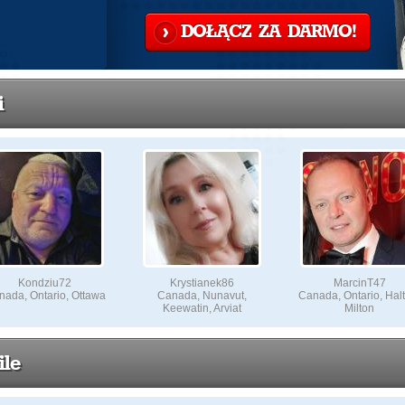
DOŁĄCZ ZA DARMO!
i
Kondziu72
Krystianek86
MarcinT47
ada, Ontario, Ottawa
Canada, Nunavut,
Canada, Ontario, Hal
Keewatin, Arviat
Milton
ile