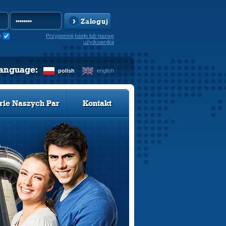
Zaloguj
e
Przypomnij hasło lub nazwę
użytkownika
language:
polish
english
rie Naszych Par
Kontakt