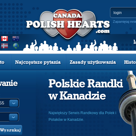
Zapamiętaj mni
to
Najczęstsze pytania
Zasady użytkowania
Histo
Polskie Randki
wanie
w Kanadzie
:
Największy Serwis Randkowy dla Polek i
Polaków w Kanadzie.
Wyszukaj