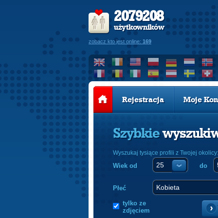
2079208
użytkowników
zobacz kto jest online:
169
Rejestracja
Moje Kon
Szybkie
wyszuki
Wyszukaj tysiące profili z Twojej okolicy
Wiek od
do
Płeć
tylko ze
zdjęciem